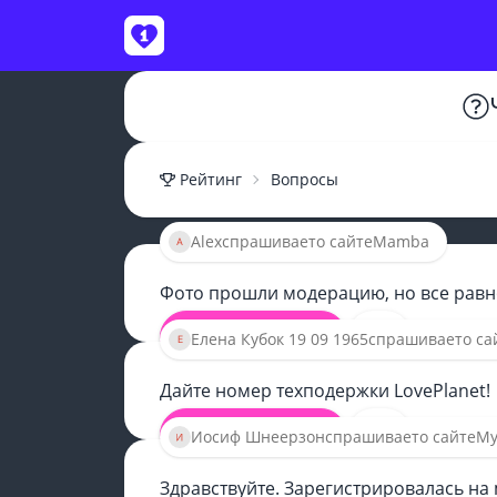
ВОЙТИ
Рейтинг
Вопросы
Alex
спрашивает
о сайте
Mamba
Фото прошли модерацию, но все равн
20
СМОТРЕТЬ ОТВЕТЫ
Елена Кубок 19 09 1965
спрашивает
о са
Дайте номер техподержки LovePlanet!
49
СМОТРЕТЬ ОТВЕТЫ
Иосиф Шнеерзон
спрашивает
о сайте
My
Здравствуйте. Зарегистрировалась на m