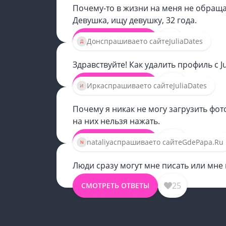
Почему-то в жизни на меня не обраща
Девушка, ищу девушку, 32 года.
8
СМОТРЕТЬ ОТВЕТЫ
Дон
спрашивает
о сайте
JuliaDates
Здравствуйте! Как удалить профиль с Ju
20
СМОТРЕТЬ ОТВЕТЫ
Ирка
спрашивает
о сайте
JuliaDates
Почему я никак не могу загрузить фото
на них нельзя нажать.
19
СМОТРЕТЬ ОТВЕТЫ
nataliya
спрашивает
о сайте
GdePapa.Ru
Люди сразу могут мне писать или мне
25
СМОТРЕТЬ ОТВЕТЫ