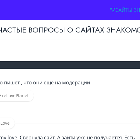
САЙТЫ З
ЧАСТЫЕ ВОПРОСЫ О САЙТАХ ЗНАКОМ
Имя
Адрес электронной почты
о пишет , что они ещё на модерации
Пароль
йте
LovePlanet
РЕГИСТРАЦИЯ
Love
Регистрируясь вы соглашаетесь с
у
y love. Свернула сайт. А зайти уже не получается. Есть
обслуживания
и
политико