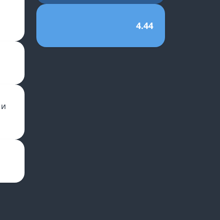
4.44
 и