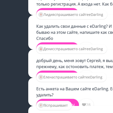
только регистрация. А входа нет. Как 
11
СМОТРЕТЬ ОТВЕТЫ
Лидия
спрашивает
о сайте
eDarling
Как удалить свои данные с eDarling? 
бываю на этом сайте, напишите как св
Спасибо
29
СМОТРЕТЬ ОТВЕТЫ
Денис
спрашивает
о сайте
eDarling
добрый день, меня зовут Сергей, я в
прежнему, как остоновить платеж, те
30
СМОТРЕТЬ ОТВЕТЫ
Елена
спрашивает
о сайте
eDarling
Есть анкета на Вашем сайте eDarling. 
удалить?
28
СМОТРЕТЬ ОТВЕТЫ
fil
спрашивает