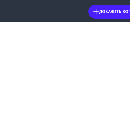
ДОБАВИТЬ ВО
ВИДЫ САЙТОВ
Клубы знакомств
Платные сайты знакомств
Бесплатные
Серьезные
Без регистрации
Без телефона