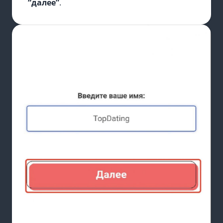
“далее”
.