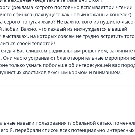
и в выходные -ведь такие тёплые дни стоят?
орги (реклама котрого постоянно всплываетпри чтении
ячего сфинкса (пахнущего как новый кожаный кошелёк)
 серого попугая жако? Не важно, кого из пушисто-лысо-
 любви. Важно, что каждый из нихнуждается в вашей
и выставках.. на которых совсем не трудно встретить того
литься своей теплотой!
ется для Вас слишком радикальным решением, загляните 
. Они часто устраивают благотворительные мероприяти
оне только узнать побольше об интересующей вас пород
 пушистых хвостиков вкусным кормом и вниманием.
мальные навыки пользования глобальной сетью, поменял
его Я, перебрали список всех потенциально интересных