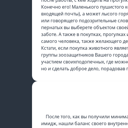
после работы, с кем ходить на прогулк
Конечно его! Маленького пушистого к
входящей почты), а может лысого гор
или говорящего подозрительные слова
пернатых вы выберете объектом своей
заботе. А также в покупках, прогулках 
самого человека, также желающего де
Кстати, если покупка животного явля
группы зоозащитников Вашего города
участием своихподопечных, где можн
но и сделать доброе дело, порадовав
ШАГ ПЯТЫЙ
После того, как вы получили мини
имидж, нашли баланс своего внутренн