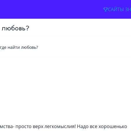
САЙТЫ З
и любовь?
 где найти любовь?
Имя
Адрес электронной почты
Пароль
омства- просто верх легкомыслия! Надо все хорошенько