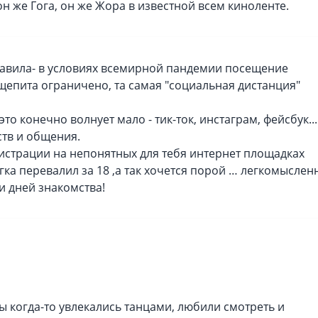
он же Гога, он же Жора в известной всем киноленте.
РЕГИСТРАЦИЯ
Регистрируясь вы соглашаетесь с
у
обслуживания
и
политико
конфиденциальности
равила- в условиях всемирной пандемии посещение
бщепита ограничено, та самая "социальная дистанция"
то конечно волнует мало - тик-ток, инстаграм, фейсбук...
тв и общения.
егистрации на непонятных для тебя интернет площадках
гка перевалил за 18 ,а так хочется порой … легкомыслен
ти дней знакомства!
ы когда-то увлекались танцами, любили смотреть и