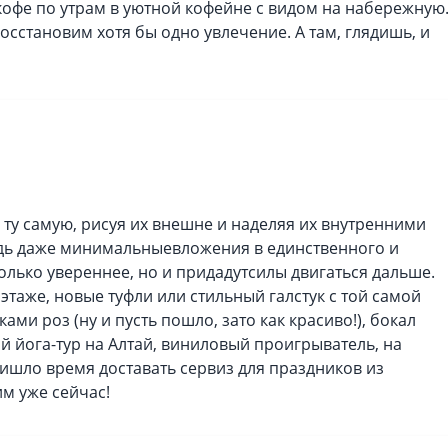
кофе по утрам в уютной кофейне с видом на набережную.
сстановим хотя бы одно увлечение. А там, глядишь, и
и ту самую, рисуя их внешне и наделяя их внутренними
едь даже минимальныевложения в единственного и
олько увереннее, но и придадутсилы двигаться дальше.
таже, новые туфли или стильный галстук с той самой
ами роз (ну и пусть пошло, зато как красиво!), бокал
й йога-тур на Алтай, виниловый проигрыватель, на
ишло время доставать сервиз для праздников из
м уже сейчас!