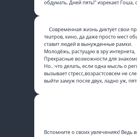
обдумать. Дней пять!" изрекает Гоша, 
Современная жизнь диктует свои п
театров, кино, да даже просто мест о
ставит людей в вынужденные рамки.
Молодёжь, растущую в эру интернета, э
Прекрасные возможности для знакомс
Но.. что делать, если одна мысль о р
вызывает стресс,возрастсовсем не сле
выйти замуж после двух, ладно уж, пя
ШАГ ПЕРВЫЙ
Вспомните о своих увлечениях! Ведь в