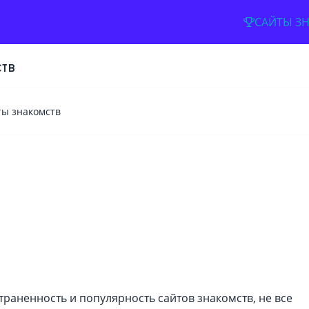
САЙТЫ З
тв
ты знакомств
Имя
Адрес электронной почты
Пароль
раненность и популярность сайтов знакомств, не все