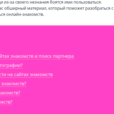
ди из-за своего незнания боятся ими пользоваться.
вас обширный материал, который поможет разобраться с
ься онлайн-знакомств.
РЕГИСТРАЦИЯ
Регистрируясь вы соглашаетесь с
у
обслуживания
и
политико
конфиденциальности
йтах знакомств и поиск партнера
отографии?
ти на сайтах знакомств
 знакомств?
накомств?
мств?