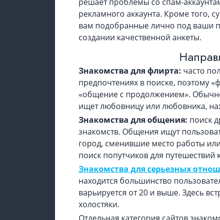
решает проблемы со спам-аккаунтам
рекламного аккаунта. Кроме того, 
вам подобранные лично под ваши пр
создании качественной анкеты.
Направл
Знакомства для флирта:
часто пол
предпочтениях в поиске, поэтому «фл
«общение с продолжением». Обычно ф
ищет любовницу или любовника, нах
Знакомства для общения:
поиск д
знакомств. Общения ищут пользоват
город, сменившие место работы или
поиск попутчиков для путешествий к
Знакомства для серьезных отно
находится большинство пользовател
варьируется от 20 и выше. Здесь вст
холостяки.
Отдельная категория сайтов знаком