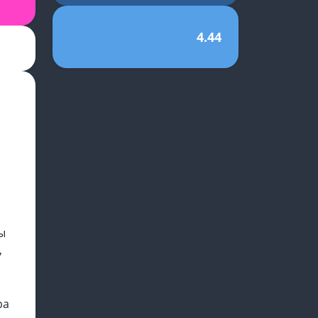
4.44
ы
,
ра