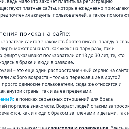
и, ведь мало кто захочет платить за регистрацию
существуют платные сайты, которые ежедневно присылаю
едпочтения аккаунты пользователей, а также помогают
ения поиска на сайте:
ьзователи сайтов знакомств боятся писать правду о сво
ирт» может означать как «кекс на пару раз», так и
лирт указывают пользователи от 18 до 30 лет, те, кто
одясь в браке и люди в разводе.
рузей – это еще один распространенный сервис на сайта
ели любого возраста – только переехавшие в другой
 просто одинокие пользователи, сюда же относятся и
ак внутри страны, так и за ее пределами.
шений:
в поисках серьезных отношений для брака
ей порталов знакомств. Возраст людей с таким запросо
речаются, как и люди с браком за плечами и детьми, так 
ств — это знакомства
спонсоров и содержанок
. Здесь в