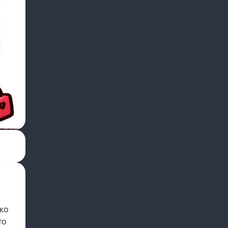
ько
то