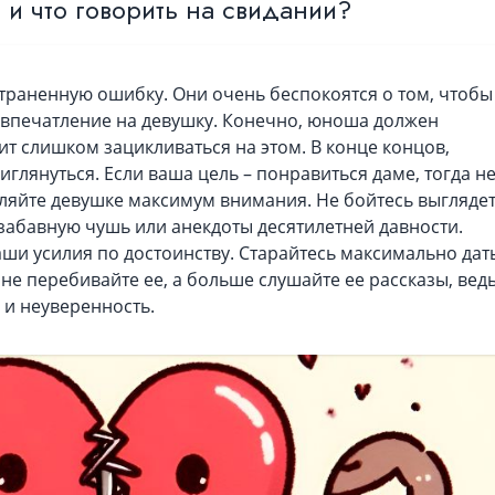
и и что говорить на свидании?
раненную ошибку. Они очень беспокоятся о том, чтобы
 впечатление на девушку. Конечно, юноша должен
оит слишком зацикливаться на этом. В конце концов,
глянуться. Если ваша цель – понравиться даме, тогда н
еляйте девушке максимум внимания. Не бойтесь выгляде
забавную чушь или анекдоты десятилетней давности.
ши усилия по достоинству. Старайтесь максимально дат
 не перебивайте ее, а больше слушайте ее рассказы, вед
 и неуверенность.