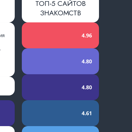
ТОП-5 САЙТОВ
ЗНАКОМСТВ
словиями
4.96
ия
й
о
4.80
4.80
4.61