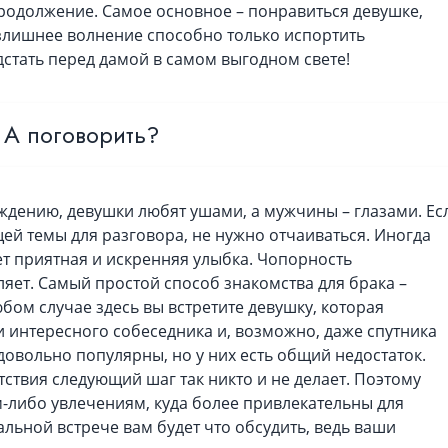
 продолжение. Самое основное – понравиться девушке,
Излишнее волнение способно только испортить
дстать перед дамой в самом выгодном свете!
А поговорить?
дению, девушки любят ушами, а мужчины – глазами. Ес
щей темы для разговора, не нужно отчаиваться. Иногда
т приятная и искренняя улыбка. Чопорность
яет. Самый простой способ знакомства для брака –
бом случае здесь вы встретите девушку, которая
йти интересного собеседника и, возможно, даже спутника
довольно популярны, но у них есть общий недостаток.
ствия следующий шаг так никто и не делает. Поэтому
-либо увлечениям, куда более привлекательны для
альной встрече вам будет что обсудить, ведь ваши