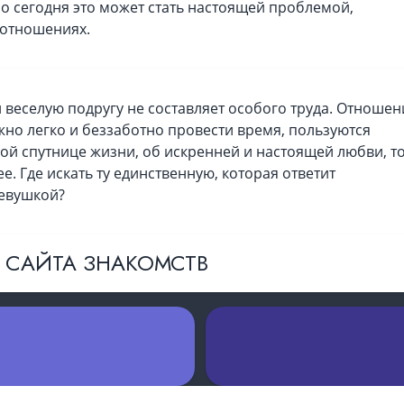
о сегодня это может стать настоящей проблемой,
 отношениях.
РЕГИСТРАЦИЯ
Регистрируясь вы соглашаетесь с
у
 веселую подругу не составляет особого труда. Отношен
обслуживания
и
политико
конфиденциальности
жно легко и беззаботно провести время, пользуются
ной спутнице жизни, об искренней и настоящей любви, т
е. Где искать ту единственную, которая ответит
девушкой?
3 САЙТА ЗНАКОМСТВ