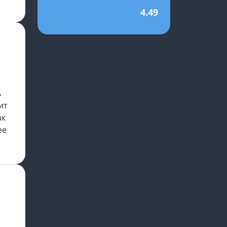
4.49
ь
ит
ак
ее