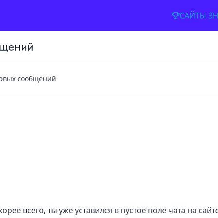
САЙТЫ З
бщений
рвых сообщений
Имя
Адрес электронной почты
Пароль
корее всего, ты уже уставился в пустое поле чата на сайт