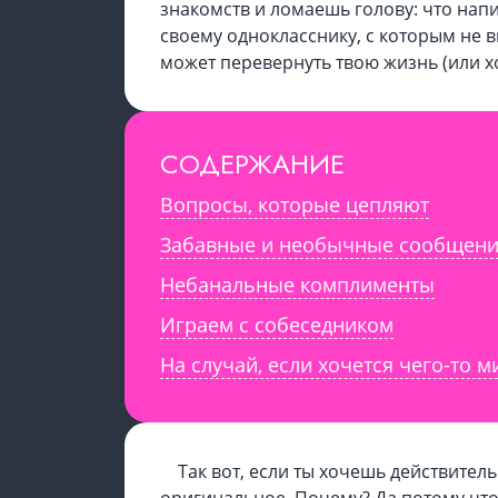
знакомств и ломаешь голову: что напис
своему однокласснику, с которым не в
может перевернуть твою жизнь (или хо
СОДЕРЖАНИЕ
Вопросы, которые цепляют
Забавные и необычные сообщен
Небанальные комплименты
Играем с собеседником
На случай, если хочется чего-то м
Так вот, если ты хочешь действител