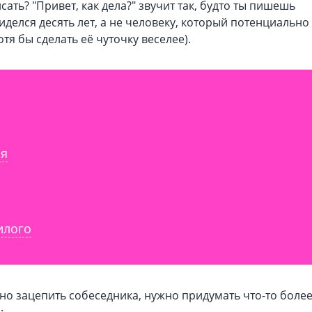
ать? "Привет, как дела?" звучит так, будто ты пишешь
иделся десять лет, а не человеку, который потенциально
тя бы сделать её чуточку веселее).
РЕГИСТРАЦИЯ
Регистрируясь вы соглашаетесь с
у
обслуживания
и
политико
конфиденциальности
ия
илого
ьно зацепить собеседника, нужно придумать что-то боле