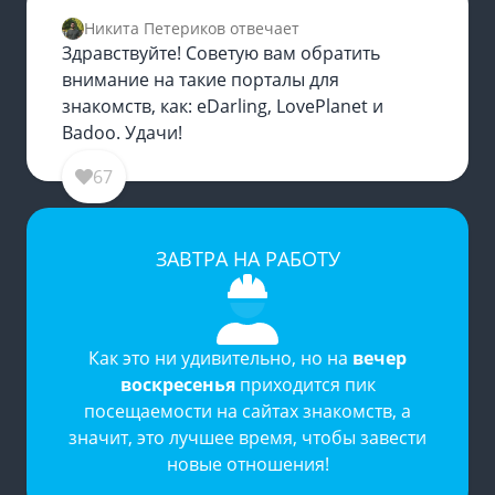
Никита Петериков отвечает
Здравствуйте! Советую вам обратить
внимание на такие порталы для
знакомств, как: eDarling, LovePlanet и
Badoo. Удачи!
67
ЗАВТРА НА РАБОТУ
Как это ни удивительно, но на
вечер
воскресенья
приходится пик
посещаемости на
сайтах знакомств
, а
значит, это лучшее время, чтобы завести
новые отношения!