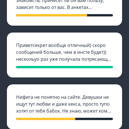
знакомств, принесёт ли он вам пользу,
зависит только от вас. В анкетах
некоторых пользователей написано
столько отталкивающей людей
информации, что создаётся впечатление,
будто человек пытается отпугнуть людей,
а не привлечь.
Приветсекрет вообще отличный) скоро
сообщений больше, чем в инсте будет))
нескольуо раз уже получала потрясающие
букеты от поклонников, а про походы в
элитные рестораны (а не в ближайший
мак за бургером) - вообще молчу.
Девочки, вкладывайтесь в себя, и потом
вкладываться начнут уже в вас)короче,
Нифига не понятно на сайте. Девушки не
мне однозначно нравится. Советую тем,
ищут тут любви и даже кекса, просто тупо
кто не хочет корячится на кассе в
хотят от тебя бабок. Не знаю, может кому-
пятерочке
то и подходит, но такому студенту, как я,
который вечером последнюю картошку