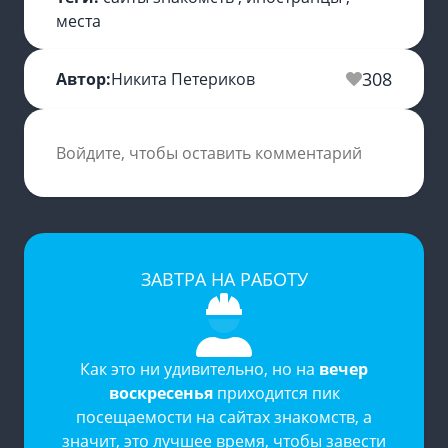
места
308
Автор:
Никита Петериков
Войдите, чтобы оставить комментарий
ЗАВТРА НА РАБОТУ
Как это ни удивительно, но на
вечер
воскресенья
приходится пик
посещаемости на
сайтах знакомств
, а
значит, это лучшее время, чтобы завести