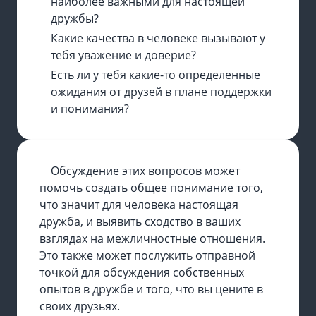
наиболее важными для настоящей
✕
дружбы?
Имя
Какие качества в человеке вызывают у
тебя уважение и доверие?
Есть ли у тебя какие-то определенные
Адрес электронной почты
ожидания от друзей в плане поддержки
и понимания?
Пароль
Обсуждение этих вопросов может
помочь создать общее понимание того,
что значит для человека настоящая
РЕГИСТРАЦИЯ
дружба, и выявить сходство в ваших
Регистрируясь вы соглашаетесь с
условиями
взглядах на межличностные отношения.
обслуживания
и
политикой конфиденциальности
Это также может послужить отправной
Войти
точкой для обсуждения собственных
опытов в дружбе и того, что вы цените в
своих друзьях.