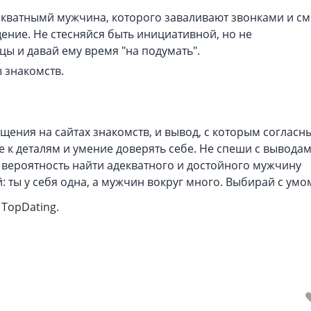
екватнымй мужчина, которого заваливают звонками и см
ение. Не стесняйся быть инициативной, но не
ы и давай ему время "на подумать".
в знакомств.
щения на сайтах знакомств, и вывод, с которым согласн
е к деталям и умение доверять себе. Не спеши с выводам
 вероятность найти адекватного и достойного мужчину
: ты у себя одна, а мужчин вокруг много. Выбирай с умо
 TopDating.