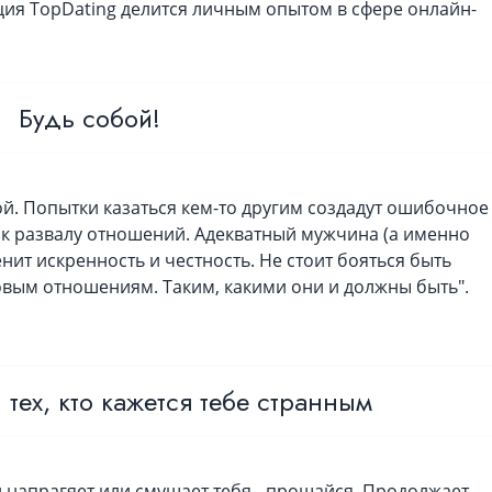
ия TopDating делится личным опытом в сфере онлайн-
РЕГИСТРАЦИЯ
Регистрируясь вы соглашаетесь с
у
обслуживания
и
политико
конфиденциальности
Будь собой!
ой. Попытки казаться кем-то другим создадут ошибочное
е, к развалу отношений. Адекватный мужчина (а именно
енит искренность и честность. Не стоит бояться быть
овым отношениям. Таким, какими они и должны быть".
тех, кто кажется тебе странным
л напрагяет или смущает тебя - прощайся. Продолжает