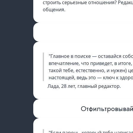
строить серьезные отношения? Редакц
общения.
"Главное в поиске — оставайся соб
впечатление, что приведет, в итог
такой тебе, естественно, и нужен) ц
настоящей, ведь это — ключ к здор
Лада, 28 лет, главный редактор.
Отфильтровывай 
"Если парень, который тебе написа