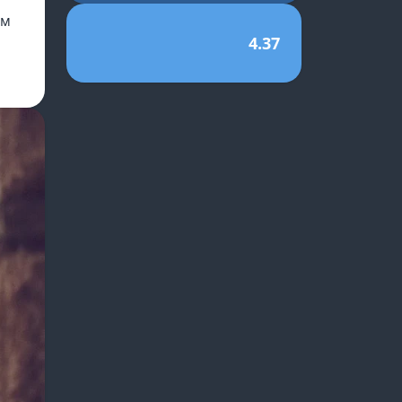
им
4.37